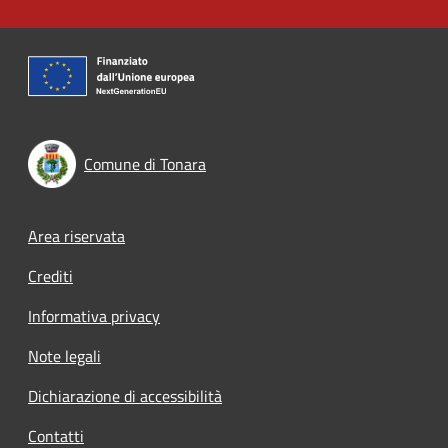
Comune di Tonara
Footer menu
Area riservata
Crediti
Informativa privacy
Note legali
Dichiarazione di accessibilità
Contatti