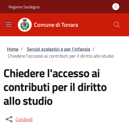
Salta al contenuto principale
Skip to footer content
Regione Sardegna
Comune di Tonara
Briciole di pane
Home
/
Servizi scolastici e per l'infanzia
/
Chiedere l'accesso ai contributi per il diritto allo studio
Chiedere l'accesso ai
contributi per il diritto
allo studio
Condividi