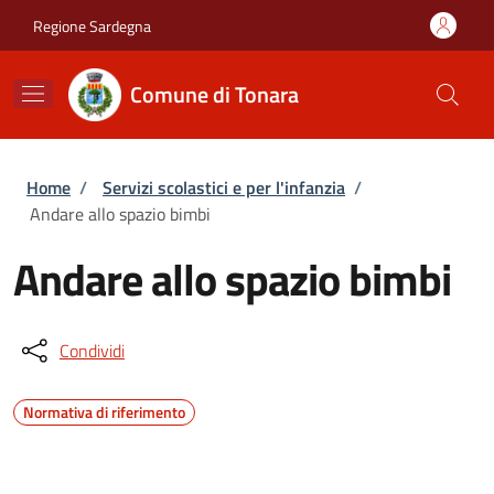
Salta al contenuto principale
Skip to footer content
Regione Sardegna
Comune di Tonara
Briciole di pane
Home
/
Servizi scolastici e per l'infanzia
/
Andare allo spazio bimbi
Andare allo spazio bimbi
Condividi
Normativa di riferimento