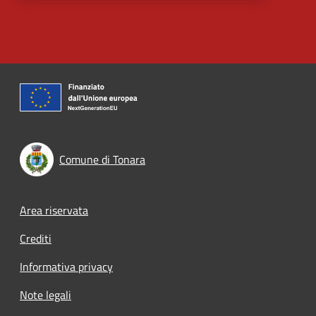
Comune di Tonara
Footer menu
Area riservata
Crediti
Informativa privacy
Note legali