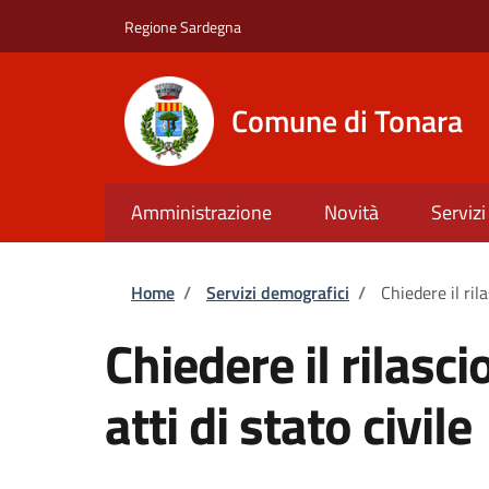
Salta al contenuto principale
Skip to footer content
Regione Sardegna
Comune di Tonara
Amministrazione
Novità
Servizi
Briciole di pane
Home
/
Servizi demografici
/
Chiedere il rila
Chiedere il rilasci
atti di stato civile