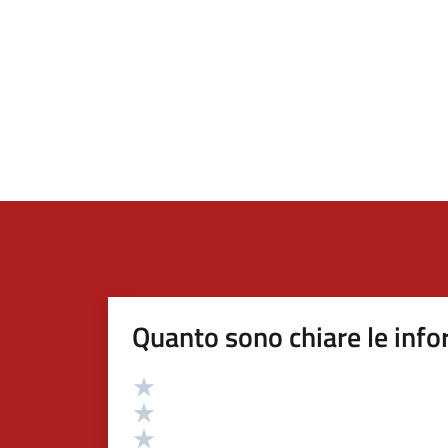
Quanto sono chiare le info
Valutazione
Valuta 5 stelle su 5
Valuta 4 stelle su 5
Valuta 3 stelle su 5