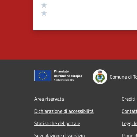
Valuta 2 stelle su 5
Valuta 1 stelle su 5
Comune di T
Footer menu
Area riservata
Crediti
Dichiarazione di accessibilità
Contatt
Statistiche del portale
Leggi l
Segnalazione disservizio
Piano d