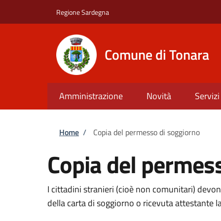
Salta al contenuto principale
Skip to footer content
Regione Sardegna
Comune di Tonara
Amministrazione
Novità
Servizi
Briciole di pane
Home
/
Copia del permesso di soggiorno
Copia del permes
I cittadini stranieri (cioè non comunitari) devo
della carta di soggiorno o ricevuta attestante