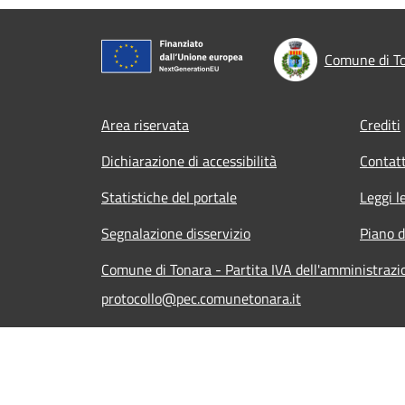
Comune di T
Footer menu
Area riservata
Crediti
Dichiarazione di accessibilità
Contatt
Statistiche del portale
Leggi l
Segnalazione disservizio
Piano d
Comune di Tonara - Partita IVA dell'amministraz
protocollo@pec.comunetonara.it