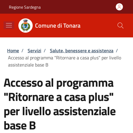
Salta al contenuto principale
Skip to footer content
Regione Sardegna
Comune di Tonara
Briciole di pane
Home
/
Servizi
/
Salute, benessere e assistenza
/
Accesso al programma "Ritornare a casa plus" per livello
assistenziale base B
Accesso al programma
"Ritornare a casa plus"
per livello assistenziale
base B