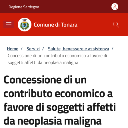
Salta al contenuto principale
Skip to footer content
Regione Sardegna
Comune di Tonara
Briciole di pane
Home
/
Servizi
/
Salute, benessere e assistenza
/
Concessione di un contributo economico a favore di
soggetti affetti da neoplasia maligna
Concessione di un
contributo economico a
favore di soggetti affetti
da neoplasia maligna