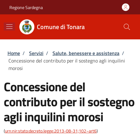
Salta al contenuto principale
Skip to footer content
Regione Sardegna
Comune di Tonara
Briciole di pane
Home
/
Servizi
/
Salute, benessere e assistenza
/
Concessione del contributo per il sostegno agli inquilini
morosi
Concessione del
contributo per il sostegno
agli inquilini morosi
(
urn:nir:stato:decreto.legge:2013-08-31;102~art6
)