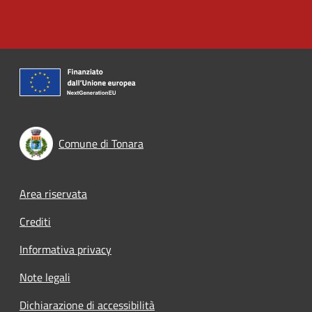
Comune di Tonara
Footer menu
Area riservata
Crediti
Informativa privacy
Note legali
Dichiarazione di accessibilità