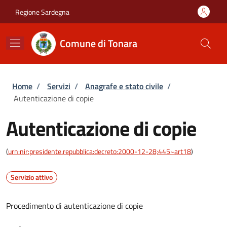
Salta al contenuto principale
Skip to footer content
Regione Sardegna
Comune di Tonara
Briciole di pane
Home
/
Servizi
/
Anagrafe e stato civile
/
Autenticazione di copie
Autenticazione di copie
(
urn:nir:presidente.repubblica:decreto:2000-12-28;445~art18
)
Servizio attivo
Procedimento di autenticazione di copie