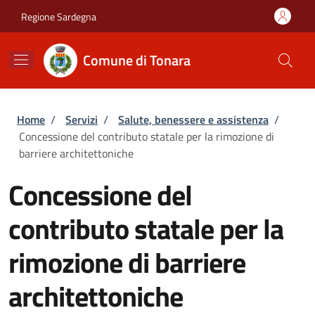
Salta al contenuto principale
Skip to footer content
Regione Sardegna
Comune di Tonara
Briciole di pane
Home
/
Servizi
/
Salute, benessere e assistenza
/
Concessione del contributo statale per la rimozione di
barriere architettoniche
Concessione del
contributo statale per la
rimozione di barriere
architettoniche