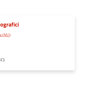
ografici
a (NU)
EC)