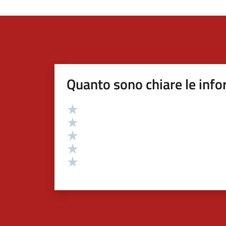
Quanto sono chiare le info
Valutazione
Valuta 5 stelle su 5
Valuta 4 stelle su 5
Valuta 3 stelle su 5
Valuta 2 stelle su 5
Valuta 1 stelle su 5