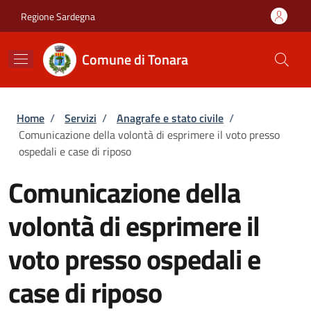
Salta al contenuto principale
Skip to footer content
Regione Sardegna
Comune di Tonara
Briciole di pane
Home
/
Servizi
/
Anagrafe e stato civile
/
Comunicazione della volontà di esprimere il voto presso
ospedali e case di riposo
Comunicazione della
volontà di esprimere il
voto presso ospedali e
case di riposo