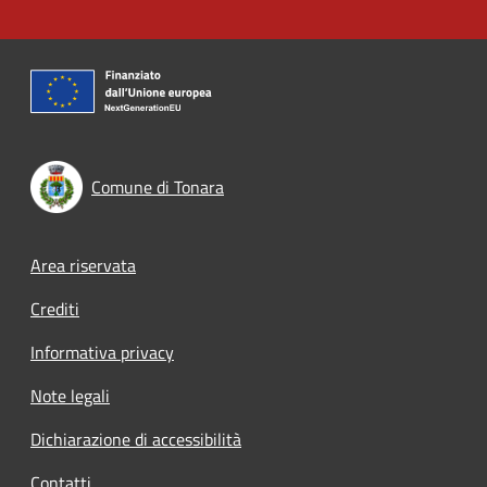
Comune di Tonara
Footer menu
Area riservata
Crediti
Informativa privacy
Note legali
Dichiarazione di accessibilità
Contatti