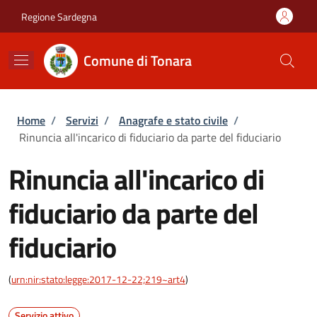
Salta al contenuto principale
Skip to footer content
Regione Sardegna
Comune di Tonara
Briciole di pane
Home
/
Servizi
/
Anagrafe e stato civile
/
Rinuncia all'incarico di fiduciario da parte del fiduciario
Rinuncia all'incarico di
fiduciario da parte del
fiduciario
(
urn:nir:stato:legge:2017-12-22;219~art4
)
Servizio attivo