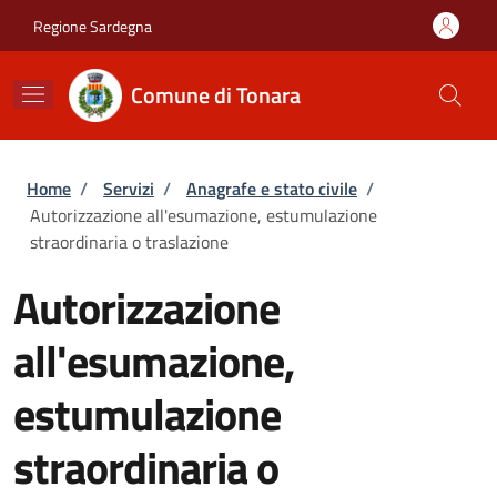
Salta al contenuto principale
Skip to footer content
Regione Sardegna
Comune di Tonara
Briciole di pane
Home
/
Servizi
/
Anagrafe e stato civile
/
Autorizzazione all'esumazione, estumulazione
straordinaria o traslazione
Autorizzazione
all'esumazione,
estumulazione
straordinaria o