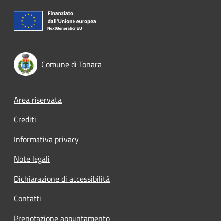
Comune di Tonara
Footer menu
Area riservata
Crediti
Informativa privacy
Note legali
Dichiarazione di accessibilità
Contatti
Prenotazione appuntamento