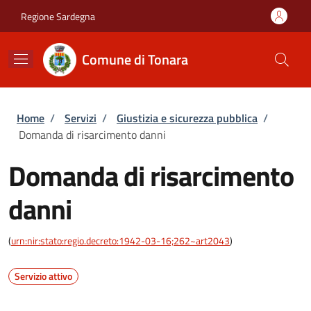
Salta al contenuto principale
Skip to footer content
Regione Sardegna
Comune di Tonara
Briciole di pane
Home
/
Servizi
/
Giustizia e sicurezza pubblica
/
Domanda di risarcimento danni
Domanda di risarcimento
danni
(
urn:nir:stato:regio.decreto:1942-03-16;262~art2043
)
Servizio attivo