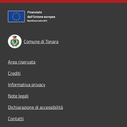
Comune di Tonara
Footer menu
Area riservata
Crediti
Informativa privacy
Note legali
Dichiarazione di accessibilità
Contatti