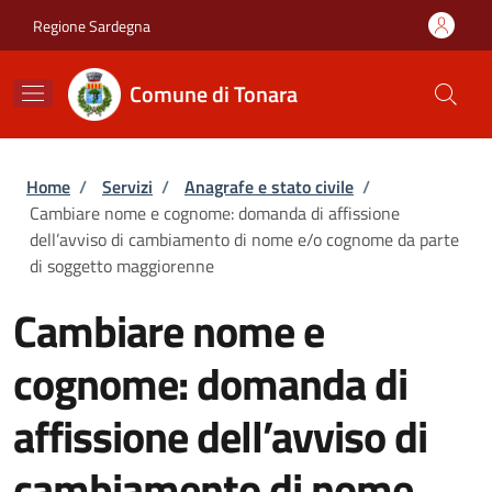
Salta al contenuto principale
Skip to footer content
Regione Sardegna
Comune di Tonara
Briciole di pane
Home
/
Servizi
/
Anagrafe e stato civile
/
Cambiare nome e cognome: domanda di affissione
dell’avviso di cambiamento di nome e/o cognome da parte
di soggetto maggiorenne
Cambiare nome e
cognome: domanda di
affissione dell’avviso di
cambiamento di nome