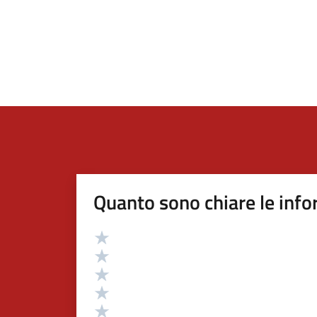
Quanto sono chiare le info
Valutazione
Valuta 5 stelle su 5
Valuta 4 stelle su 5
Valuta 3 stelle su 5
Valuta 2 stelle su 5
Valuta 1 stelle su 5