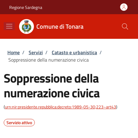
Salta al contenuto principale
Skip to footer content
Regione Sardegna
Comune di Tonara
Briciole di pane
Home
/
Servizi
/
Catasto e urbanistica
/
Soppressione della numerazione civica
Soppressione della
numerazione civica
(
urn:nir:presidente.repubblica:decreto:1989-05-30;223~art43
)
Servizio attivo