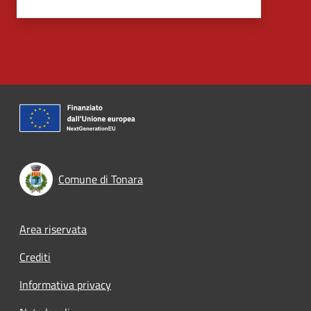
Comune di Tonara
Footer menu
Area riservata
Crediti
Informativa privacy