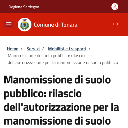
Salta al contenuto principale
Skip to footer content
Regione Sardegna
Comune di Tonara
Briciole di pane
Home
/
Servizi
/
Mobilità e trasporti
/
Manomissione di suolo pubblico: rilascio
dell'autorizzazione per la manomissione di suolo pubblico
Manomissione di suolo
pubblico: rilascio
dell'autorizzazione per la
manomissione di suolo