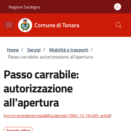
Salta al contenuto principale
Skip to footer content
Regione Sardegna
Comune di Tonara
Briciole di pane
Home
/
Servizi
/
Mobilità e trasporti
/
Passo carrabile: autorizzazione all'apertura
Passo carrabile:
autorizzazione
all'apertura
(
urn:nir:presidente.repubblica:decreto:1992-12-16;495~art46
)
Servizio attivo