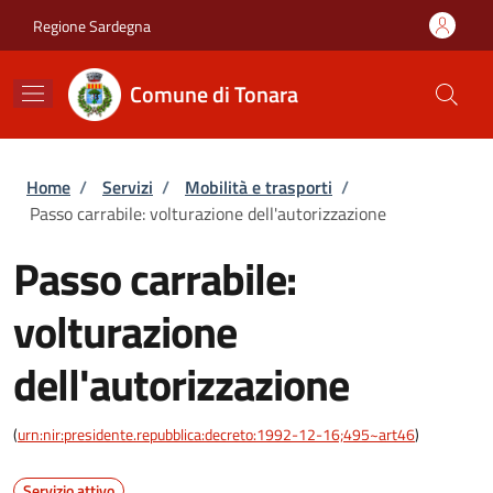
Salta al contenuto principale
Skip to footer content
Regione Sardegna
Comune di Tonara
Briciole di pane
Home
/
Servizi
/
Mobilità e trasporti
/
Passo carrabile: volturazione dell'autorizzazione
Passo carrabile:
volturazione
dell'autorizzazione
(
urn:nir:presidente.repubblica:decreto:1992-12-16;495~art46
)
Servizio attivo