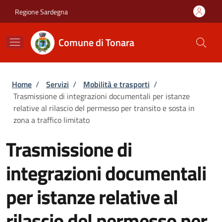
Salta al contenuto principale
Skip to footer content
Regione Sardegna
Comune di Tonara
Briciole di pane
Home
/
Servizi
/
Mobilità e trasporti
/
Trasmissione di integrazioni documentali per istanze
relative al rilascio del permesso per transito e sosta in
zona a traffico limitato
Trasmissione di
integrazioni documentali
per istanze relative al
rilascio del permesso per