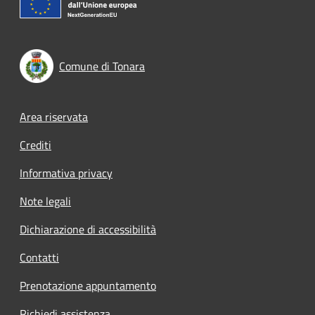
Comune di Tonara
Footer menu
Area riservata
Crediti
Informativa privacy
Note legali
Dichiarazione di accessibilità
Contatti
Prenotazione appuntamento
Richiedi assistenza