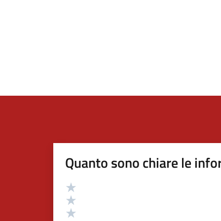
Quanto sono chiare le info
Valutazione
Valuta 5 stelle su 5
Valuta 4 stelle su 5
Valuta 3 stelle su 5