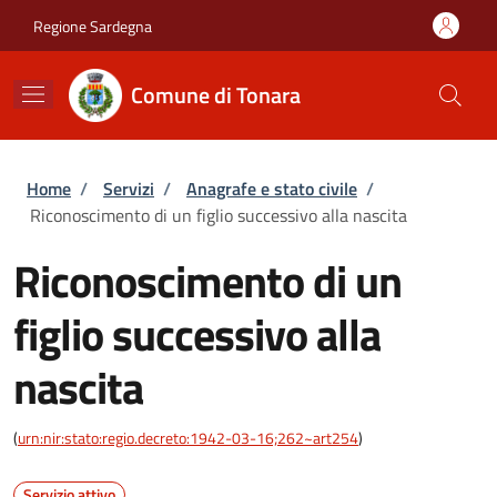
Salta al contenuto principale
Skip to footer content
Regione Sardegna
Comune di Tonara
Briciole di pane
Home
/
Servizi
/
Anagrafe e stato civile
/
Riconoscimento di un figlio successivo alla nascita
Riconoscimento di un
figlio successivo alla
nascita
(
urn:nir:stato:regio.decreto:1942-03-16;262~art254
)
Servizio attivo