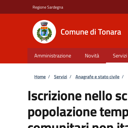
Salta al contenuto principale
Skip to footer content
Regione Sardegna
Comune di Tonara
Amministrazione
Novità
Servizi
Briciole di pane
Home
/
Servizi
/
Anagrafe e stato civile
/
Iscrizione nello s
popolazione tempo
comunitari non ita