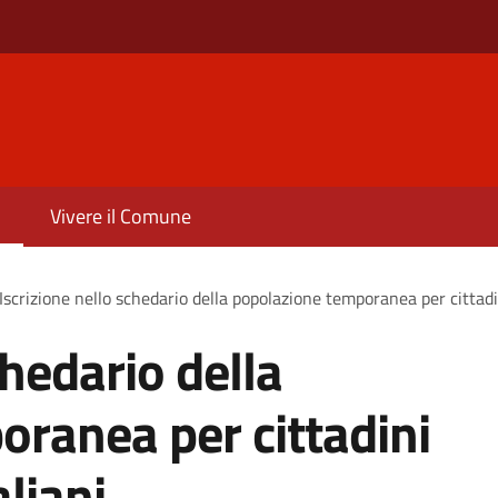
Vivere il Comune
Iscrizione nello schedario della popolazione temporanea per cittadi
chedario della
ranea per cittadini
liani