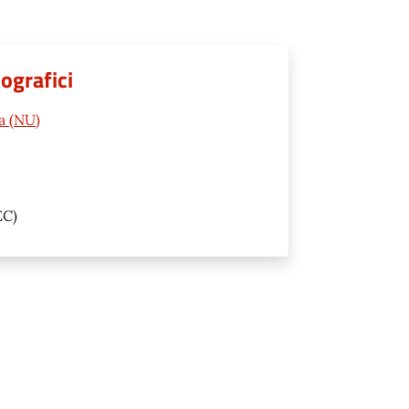
ografici
a (NU)
EC)