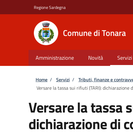
Salta al contenuto principale
Skip to footer content
Regione Sardegna
Comune di Tonara
Amministrazione
Novità
Servizi
Briciole di pane
Home
/
Servizi
/
Tributi, finanze e contravv
Versare la tassa sui rifiuti (TARI): dichiarazione 
Versare la tassa su
dichiarazione di 