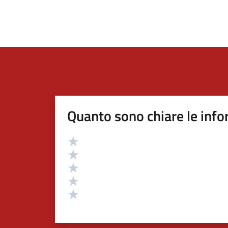
Quanto sono chiare le info
Valutazione
Valuta 5 stelle su 5
Valuta 4 stelle su 5
Valuta 3 stelle su 5
Valuta 2 stelle su 5
Valuta 1 stelle su 5