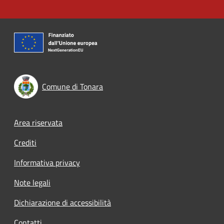
Comune di Tonara
Footer menu
Area riservata
Crediti
Informativa privacy
Note legali
Dichiarazione di accessibilità
Contatti