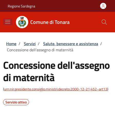
Salta al contenuto principale
Skip to footer content
Regione Sardegna
Comune di Tonara
Briciole di pane
Home
/
Servizi
/
Salute, benessere e assistenza
/
Concessione dell'assegno di maternità
Concessione dell'assegno
di maternità
(
urn:nir:presidente.consiglio.ministri:decreto:2000-12-21;452~art13
)
Servizio attivo